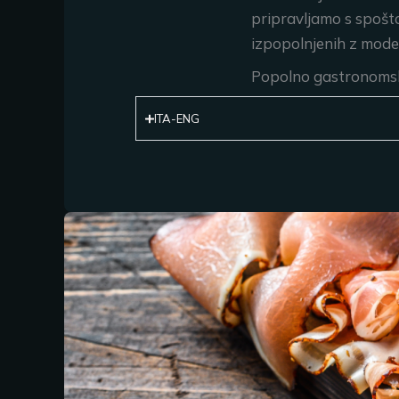
pripravljamo s spošto
izpopolnjenih z mode
Popolno gastronomsko d
ITA-ENG