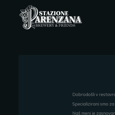
Vai
al
contenuto
Dobrodošli v restavra
Specializirani smo za
Naš meni je zasnovan 