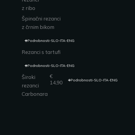
z ribo
Špinačni rezanci
z črnim bikom
Podrobnosti-SLO-ITA-ENG
Rezanci s tartufi
Podrobnosti-SLO-ITA-ENG
€
Široki
Podrobnosti-SLO-ITA-ENG
14,90
rezanci
Carbonara