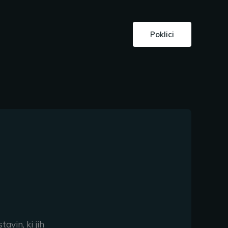
Poklici
avin, ki jih