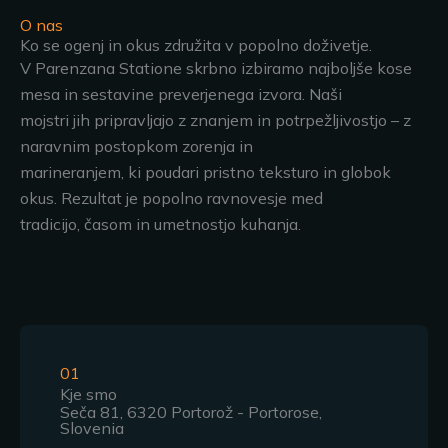
O nas
Ko se ogenj in okus združita v popolno doživetje.
V Parenzana Statione skrbno izbiramo najboljše kose
mesa in sestavine preverjenega izvora. Naši
mojstri jih pripravljajo z znanjem in potrpežljivostjo – z
naravnim postopkom zorenja in
marineranjem, ki poudari pristno teksturo in globok
okus. Rezultat je popolno ravnovesje med
tradicijo, časom in umetnostjo kuhanja.
01
Kje smo
Seča 81, 6320 Portorož - Portorose,
Slovenia