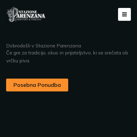
Vai
Mai
al
Men
contenuto
Dobrodošli v Stazione Parenzana
Če gre za tradicijo, okus in prijateljstvo, ki se srečata ob
vrčku piva.
Posebna Ponudba