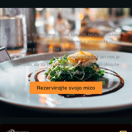
Stazione Parenzana – tam, kjer čas teče počasneje
V Stazione Parenzana verjamemo v preproste užitke:
dobro pivo, pristno hrano in prijetno družbo.
Vsaka jed, vsak požirek in vsak trenutek pri nas je
povabilo, da za hip pozabite na hitenje in okusite
resnično življenje.
Rezervirajte svojo mizo