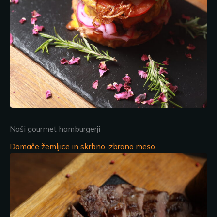
Naši gourmet hamburgerji
Domače žemljice in skrbno izbrano meso.