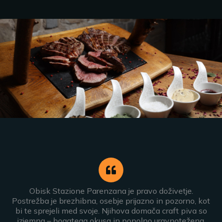
Obisk Stazione Parenzana je pravo doživetje.
Postrežba je brezhibna, osebje prijazno in pozorno, kot
bi te sprejeli med svoje. Njihova domača craft piva so
izjemna – bogatega okusa in popolno uravnotežena.