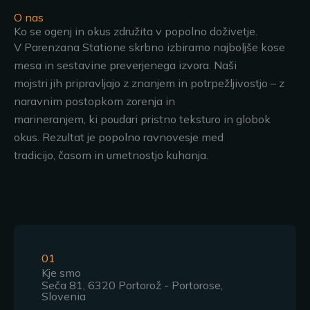
O nas
Ko se ogenj in okus združita v popolno doživetje.
V Parenzana Statione skrbno izbiramo najboljše kose
mesa in sestavine preverjenega izvora. Naši
mojstri jih pripravljajo z znanjem in potrpežljivostjo – z
naravnim postopkom zorenja in
marineranjem, ki poudari pristno teksturo in globok
okus. Rezultat je popolno ravnovesje med
tradicijo, časom in umetnostjo kuhanja.
01
Kje smo
Seča 81, 6320 Portorož - Portorose,
Slovenia