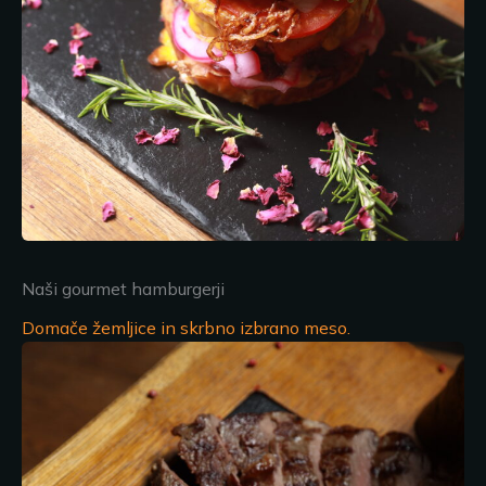
Naši gourmet hamburgerji
Domače žemljice in skrbno izbrano meso.