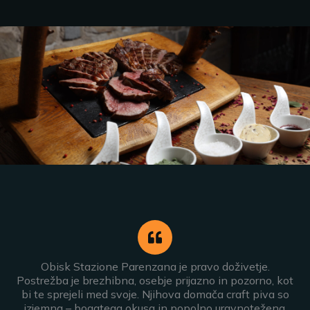
Obisk Stazione Parenzana je pravo doživetje.
Postrežba je brezhibna, osebje prijazno in pozorno, kot
bi te sprejeli med svoje. Njihova domača craft piva so
izjemna – bogatega okusa in popolno uravnotežena.