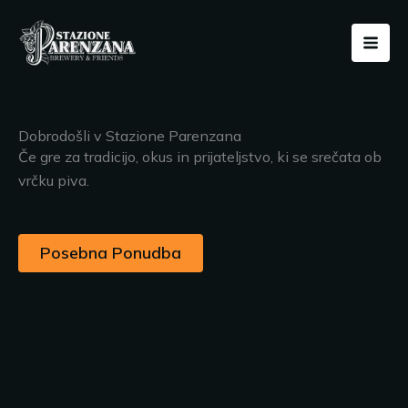
Vai
Mai
al
Men
contenuto
Dobrodošli v Stazione Parenzana
Če gre za tradicijo, okus in prijateljstvo, ki se srečata ob
vrčku piva.
Posebna Ponudba