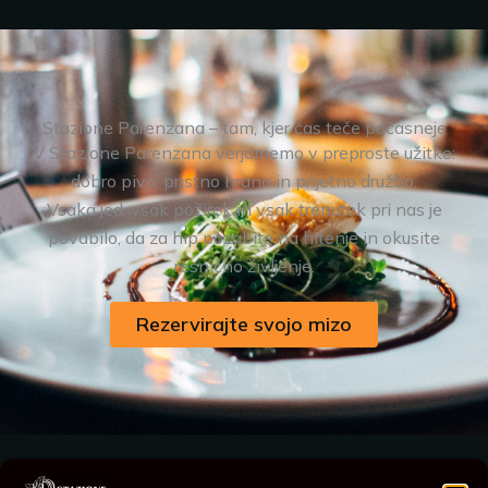
Stazione Parenzana – tam, kjer čas teče počasneje
V Stazione Parenzana verjamemo v preproste užitke:
dobro pivo, pristno hrano in prijetno družbo.
Vsaka jed, vsak požirek in vsak trenutek pri nas je
povabilo, da za hip pozabite na hitenje in okusite
resnično življenje.
Rezervirajte svojo mizo